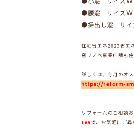
●小窓 サイズW7
●腰窓 サイズW1
●掃出し窓 サイズ
住宅省エネ2023省エ
窓リノベ事業申請も住
詳しくは、今月のオス
https://reform-s
リフォームのご相談お
165
で、
お気軽にご尋