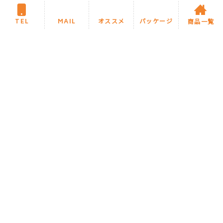
そのためにお客様とのコミュニケーションを大切に
し、
TEL
MAIL
オススメ
パッケージ
商品一覧
納得の希望を実現いたします。
近年、身近にいて健康に関することを気軽に相談で
きて
頼りになる「かかりつけ医」を
持つことが大切であると言われています。
お住まいについても、
メンテナンスや相談に乗ってくれる
「かかりつけのリフォーム店」を持つことが必要で
す。
住まいを長持ちさせ、安心して暮らしていくため
に、
お住まいの「かかりつけのリフォーム店」として