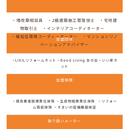
・増改築相談員 ・
2級建築施工管理技士 ・宅地建
物取引士 ・
インテリアコーディネーター
・福祉住環境コーディーネーター ・マンションリノ
加盟団体
ベーションアドバイザー
・LIXILリフォームネット・Good Living 友の会・いい家ネ
ット
加盟保険
・請負業者賠償責任保険 ・生産物賠償責任保険 ・リフォー
ム瑕疵保険 ・すまいの設備機器保証
取り扱いメーカー