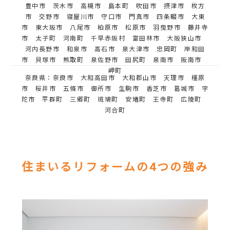
豊中市 茨木市 高槻市 島本町 吹田市 摂津市 枚方
市 交野市 寝屋川市 守口市 門真市 四条畷市 大東
市 東大阪市 八尾市 柏原市 松原市 羽曳野市 藤井寺
市 太子町 河南町 千早赤阪村 富田林市 大阪狭山市
河内長野市 和泉市 高石市 泉大津市 忠岡町 岸和田
市 貝塚市 熊取町 泉佐野市 田尻町 泉南市 阪南市
岬町
奈良県：奈良市 大和高田市 大和郡山市 天理市 橿原
市 桜井市 五條市 御所市 生駒市 香芝市 葛城市 宇
陀市 平群町 三郷町 斑鳩町 安堵町 王寺町 広陵町
河合町
住まいるリフォームの4つの強み