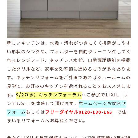
新しいキッチンは、水垢・汚れがつきにくく掃除がしやす
い形状のシンクや、フィルターを自動クリーニングしてく
れるレンジフード、タッチレス水栓、自動調理機能を搭載
したグリルなど、家事を効率的に進めるものが多々ありま
す。キッチンリフォームをご計画であればショールームの
見学で、お好みのキッチンを選ばれることをおススメしま
す。
9/27(水）キッチンフォーラム
へご参加でLIXIL「リ
シェルSI」を体感して頂けます。
ホームページ
お問合せ
フォーム
もしくは
フリーダイヤル0120-130-165
で
住
まいるリフォームへお尋ねください。