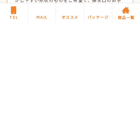
がしやすい形状のものをご希望で、排水口のお手
入れなど洗濯機の下のお掃除がラクにできる「テ
クノテックのかさ上げ防水パン」ご提案しご採用
TEL
MAIL
オススメ
パッケージ
商品一覧
となりました。
新着施工事例に戻る