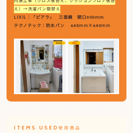
内装工事（クロス張替え、クッションフロア張替
え）→洗濯パン取替え
LIXIL：「ピアラ」 三面鏡 間口900mm
テクノテック：防水パン 640ｍｍ×640ｍｍ
ITEMS USED
使用商品