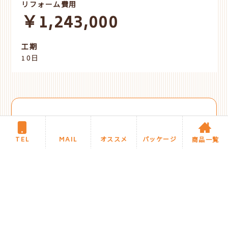
リフォーム費用
￥1,243,000
工期
10日
STAFF COMMENT
スタッフより
TEL
MAIL
オススメ
パッケージ
商品一覧
空き家になっている戸建住宅のリフォームをご依
頼頂きました。キッチンはLIXILのセクショナル
キッチンの木製キャビネットをご提案させて頂き
ました。
機能や収納もしっかりした
シンプルな使