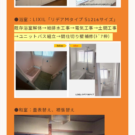
●浴室：LIXIL「リデアMタイプ S1216サイズ」
既存浴室解体→給排水工事→電気工事→土間工事
→ユニットバス組立→間仕切り壁補修(ﾄﾞｱ枠）
●和室：畳表替え、襖張替え