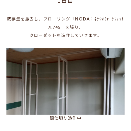
1日目
既存畳を撤去し、フローリング「NODA：ﾈｸｼｵｳｫｰｸﾌｨｯﾄ
ﾌﾛｱ45」を張り、
クローゼットを造作していきます。
間仕切り造作中