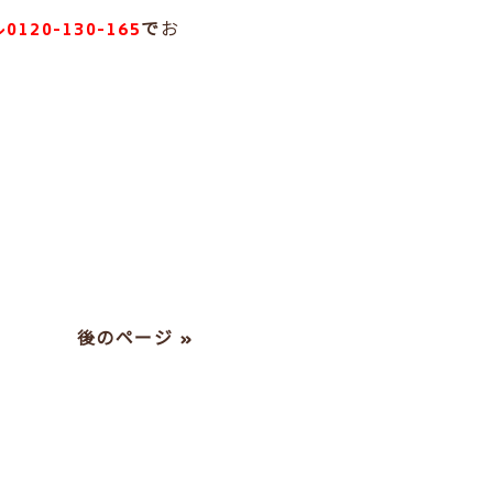
20-130-165
で
お
後のページ »