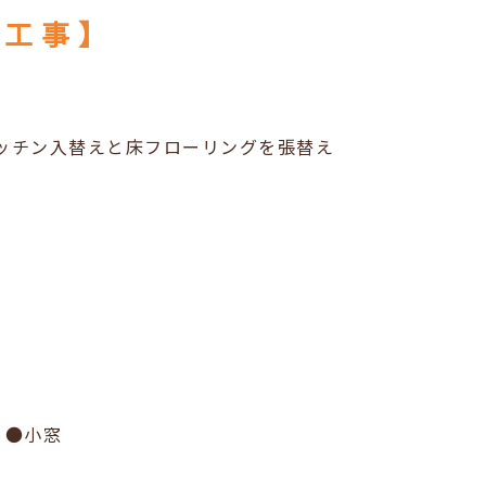
え工事】
ッチン入替えと床フローリングを張替え
 ●小窓