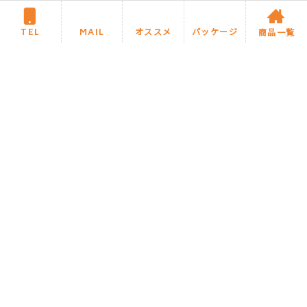
●TOTO 洗面化粧台「オクターブラ
イト」 サイズW600 一面鏡 開き扉
TEL
MAIL
オススメ
パッケージ
商品一覧
参考小売価
TOPへ戻る
住まいるリフォームについて
施工までの流れ・Q&A