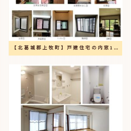
【北葛城郡上牧町】戸建住宅の内窓18カ所取付けと和室改修工事