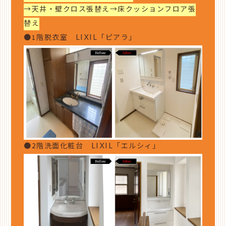
→天井・壁クロス張替え→床クッションフロア張
替え
●1階脱衣室 LIXIL「ピアラ」
●2階洗面化粧台 LIXIL「エルシィ」