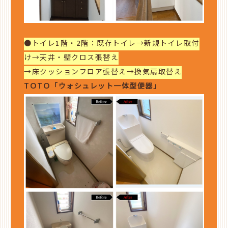
●トイレ1階・2階：既存トイレ→新規トイレ取付
け→天井・壁クロス張替え
→床クッションフロア張替え→換気扇取替え
TOTO「ウォシュレット一体型便器」