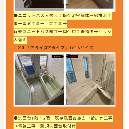
●ユニットバス入替え：既存浴室解体→給排水工
事→電気工事→土間工事→
新規ユニットバス組立→間仕切り壁補修→サッシ
入替え
LIXIL「アライズZタイプ」1616サイズ
●洗面台1階・2階：既存洗面台撤去→給排水工事
→電気工事→新規洗面台取付け