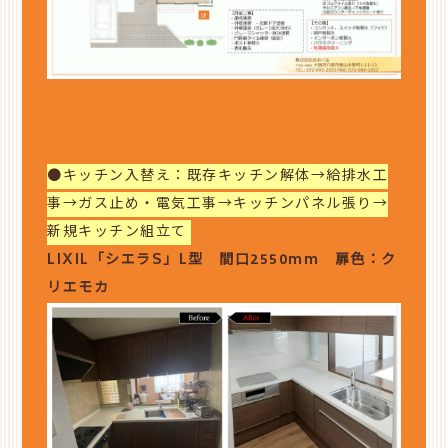
●キッチン入替え：既存キッチン解体→給排水工
事→ガス止め・電気工事→キッチンパネル張り→
新規キッチン組立て
LIXIL「シエラS」L型 間口2550mm 扉色：ク
リエモカ