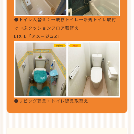
●トイレ入替え：→既存トイレ→新規トイレ取付
け→
床クッションフロア張替え
LIXIL「アメージュZ」
●リビング建具・トイレ建具取替え