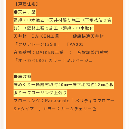
【戸建住宅】
●天井、壁
廻縁・巾木撤去→天井材張り施工（下地捨貼り含
む）→壁材上張り施工→廻縁・巾木取付
天井材：DAIKEN工業 ： 健康快適天井材
「クリアトーン12SⅡ」 TA9001
音響壁材：DAIKEN工業 ： 音響調整用壁材
「オトカベL80」カラー：ミルベージュ
●床改修
床めくり→断熱材取付40㎜→床下地補強12㎜合板
張り→フローリング上張り
フローリング：Panasonic「 ベリティスフロアー
S eタイプ 」カラー：カームチェリー色