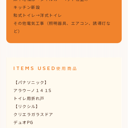
キッチン新設
和式トイレ→洋式トイレ
その他電気工事（照明器具、エアコン、誘導灯な
ど）
ITEMS USED
使用商品
【パナソニック】
アラウーノ１４１S
トイレ用折れ戸
【リクシル】
クリエラガラスドア
デュオPG