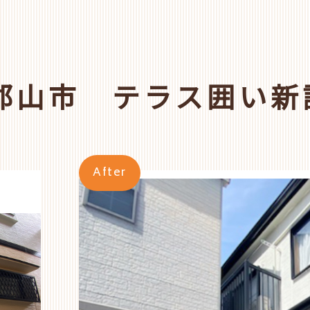
郡山市 テラス囲い新
After