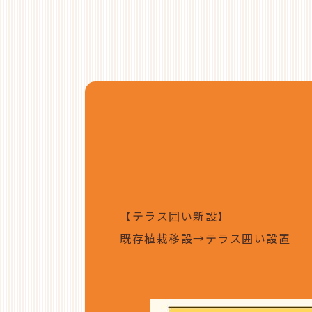
【テラス囲い新設】
既存植栽移設→テラス囲い設置