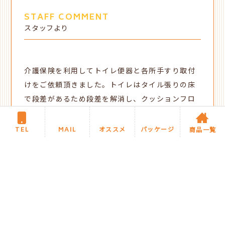
STAFF COMMENT
スタッフより
介護保険を利用してトイレ便器と各所手すり取付
けをご依頼頂きました。トイレはタイル張りの床
で段差があるため段差を解消し、クッションフロ
アで仕上げました。トイレ内、浴室、階段に手す
り取付けと、勝手口の外部にある段差も危険なた
TEL
MAIL
オススメ
パッケージ
商品一覧
め樹脂被膜素材の手すりを取付けさせて頂きまし
た。屋外に手すりを設置する場合、日射や外気の
影響を受けるので、夏は熱く、冬は冷たくなりに
くい樹脂被覆手すりがおすすめです。屋外には風
雨や寒暖の差、強い紫外線に耐えうる耐候性のあ
る屋外用の手すりを設置します。