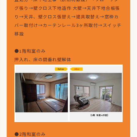
畳処分→床下地工事（断熱材敷設）→フローリン
グ張り→壁クロス下地造作 大壁→天井下地合板張
り→天井、壁クロス張替え→建具取替え→窓枠カ
バー取付け→カーテンレール3ヶ所取付→スイッチ
移設
●1階和室のみ
押入れ、床の間垂れ壁解体
●2階和室のみ