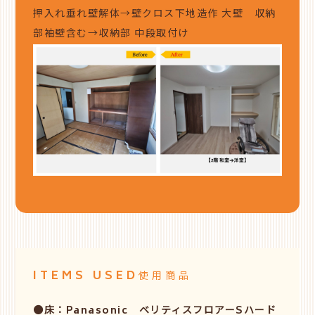
押入れ垂れ壁解体→壁クロス下地造作 大壁 収納
部袖壁含む→収納部 中段取付け
ITEMS USED
使用商品
●床：Panasonic ベリティスフロアーSハード