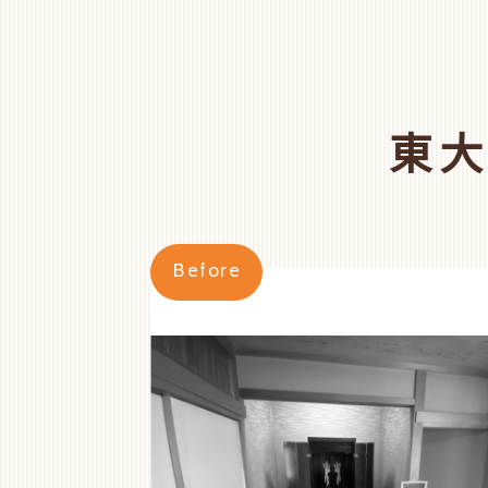
東
Before