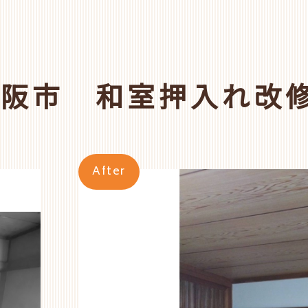
大阪市 和室押入れ改
After