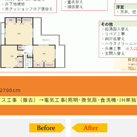
700cm
ス工事（撤去）→電気工事(照明･換気扇･食洗機･IH単