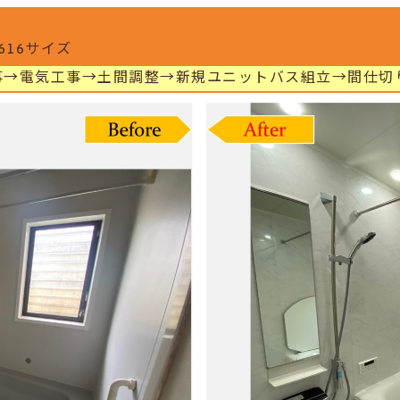
616サイズ
事→電気工事→土間調整→新規ユニットバス組立→間仕切