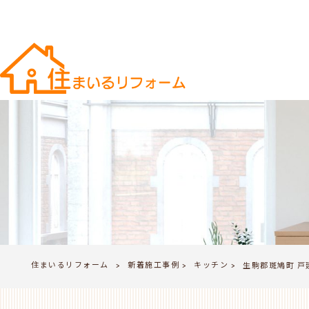
住まいるリフォーム
新着施工事例
キッチン
>
生駒郡斑鳩町 戸
>
>