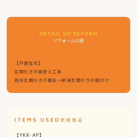
DETAIL OF REFORM
リフォーム内容
【戸建住宅】
玄関引き戸取替え工事
既存玄関引き戸撤去→新規玄関引き戸取付け
ITEMS USED
使用商品
【YKK･AP】