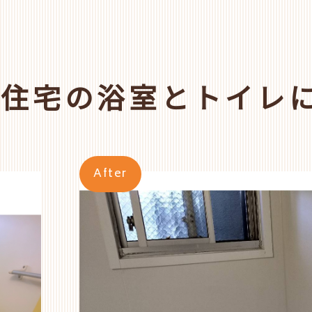
合住宅の浴室とトイレ
After