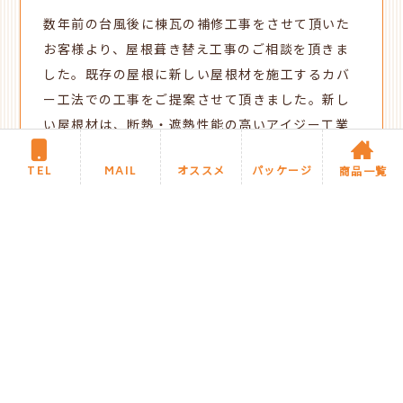
数年前の台風後に棟瓦の補修工事をさせて頂いた
お客様より、屋根葺き替え工事のご相談を頂きま
した。既存の屋根に新しい屋根材を施工するカバ
ー工法での工事をご提案させて頂きました。新し
い屋根材は、断熱・遮熱性能の高いアイジー工業
の「スーパーガルテクト」をおススメしました。
TEL
MAIL
オススメ
パッケージ
商品一覧
大きな台風による強風でも、金属製の「ルーパー
ガルテクト」がしっかりガードしてくれるので安
心してお住まい頂けます。
新着施工事例に戻る