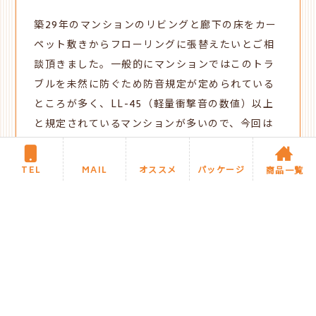
築29年のマンションのリビングと廊下の床をカー
ペット敷きからフローリングに張替えたいとご相
談頂きました。一般的に
マンションではこのトラ
ブルを未然に防ぐため防音規定が定められている
ところが多く、LL-45（軽量衝撃音の数値）以上
と規定されているマンションが多いので、今回は
NODAのカナエルC防音45でのフローリング張り
をおススメさせて頂きました。愛猫ちゃんのため
TEL
MAIL
オススメ
パッケージ
商品一覧
にフローリングにすることをご計画されたようで
す。リフォーム後、ネコちゃんもご家族も「快適
に過ごせています」とコメント頂きました。
新着施工事例に戻る