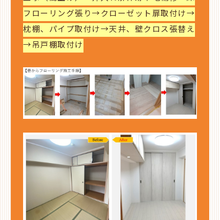
フローリング張り→クローゼット扉取付け→
枕棚、パイプ取付け→天井、壁クロス張替え
→吊戸棚取付け