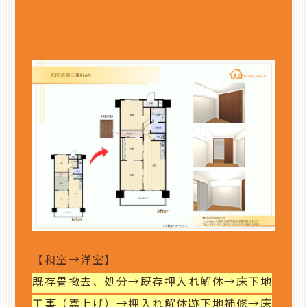
【和室→洋室】
既存畳撤去、処分→既存押入れ解体→床下地
工事（嵩上げ）→押入れ解体跡下地補修→床