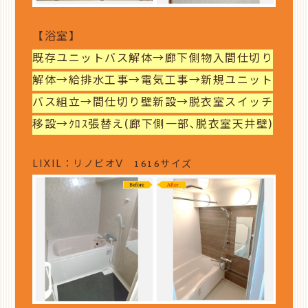
【浴室】
既存ユニットバス解体→廊下側物入間仕切り
解体→給排水工事→電気工事→新規ユニット
バス組立→間仕切り壁新設→脱衣室スイッチ
移設→ｸﾛｽ張替え(廊下側一部､脱衣室天井壁)
LIXIL：リノビオV 1616サイズ