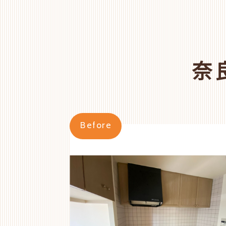
奈
Before