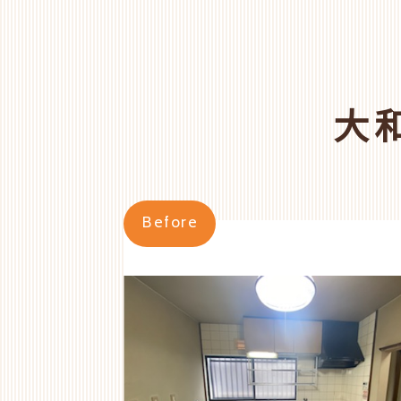
大
Before