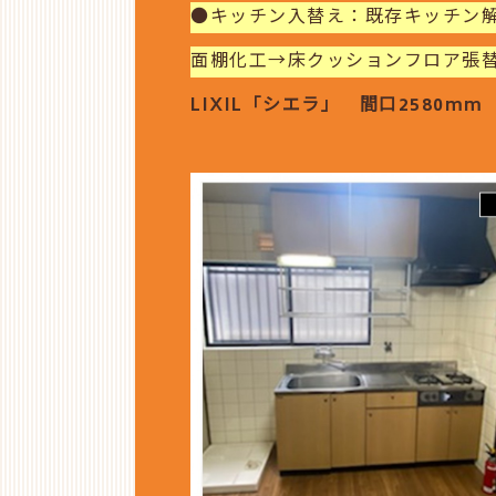
●キッチン入替え：既存キッチン
面棚化工→床クッションフロア張
LIXIL「シエラ」 間口2580