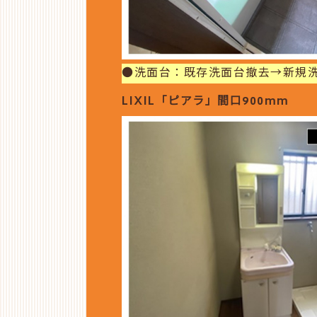
●洗面台：既存洗面台撤去→新規
LIXIL「ピアラ」間口900mm