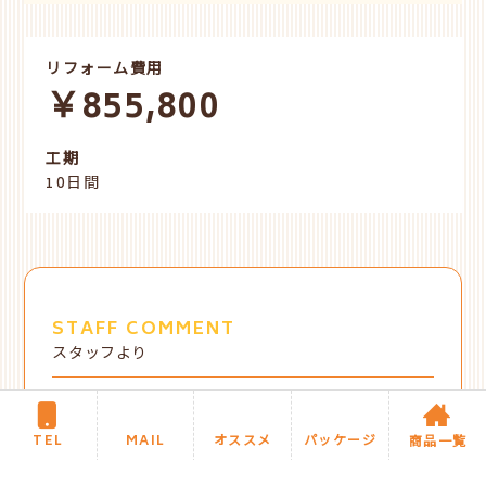
リフォーム費用
￥855,800
工期
10日間
STAFF COMMENT
スタッフより
TEL
MAIL
オススメ
パッケージ
商品一覧
設備が古くなったため、玄関ドアの入れ替え、玄
関アプローチ、チャイム、玄関周り壁の洗浄など