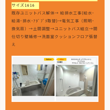
サイズ1616
既存ユニットバス解体
→
給排水工事(給水･
給湯･排水･ｱﾀﾞﾌﾟﾀ取替)→電気工事（照明･
換気扇）→土間調整→ユニットバス組立→間
仕切り壁補修→洗面室クッションフロア張替
え