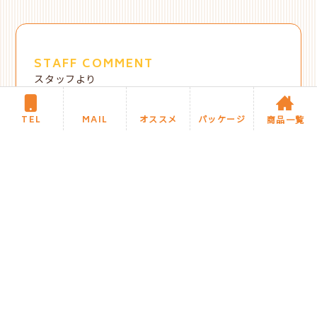
STAFF COMMENT
スタッフより
TEL
MAIL
オススメ
パッケージ
商品一覧
玄関と勝手口のドアを取替えで、
イメージしてい
る工事があり、それを具体的にするプランや価格
を知りたいとご相談頂きました。弊社のホームペ
ージに掲載の施工事例がイメージ通りだったとご
依頼頂きました。
工事後のお客様コメント
満足のいく仕上がりが良かった案件詳細へ
●契約
を決めた理由
施工事例の写真が理想通りだった、