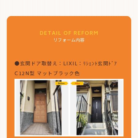
DETAIL OF REFORM
リフォーム内容
●玄関ドア取替え：LIXIL：ﾘｼｪﾝﾄ玄関ﾄﾞｱ
C12N型 マットブラック色