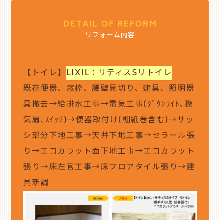
DETAIL OF REFORM
リフォーム内容
【トイレ】
LIXIL：サティスSリトイレ
既存便器、窓枠、腰壁見切り、建具、照明器
具撤去→給排水工事→電気工事(ﾀﾞｳﾝﾗｲﾄ､換
気扇､ｽｲｯﾁ)→便器取付け(棚紙巻含む)→サッ
シ部分下地工事→天井下地工事→セラール張
り→エコカラット面下地工事→エコカラット
張り→床左官工事→床フロアタイル張り→建
具新調