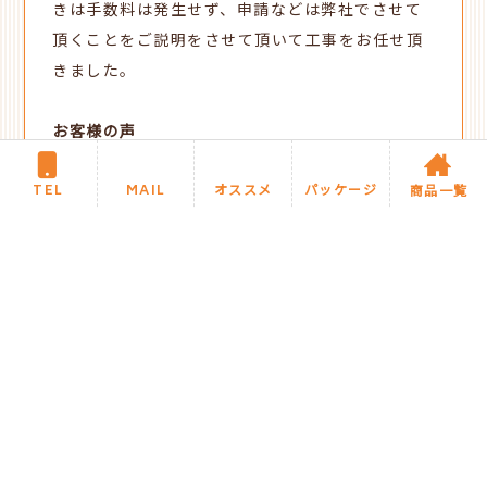
きは手数料は発生せず、申請などは弊社でさせて
頂くことをご説明をさせて頂いて工事をお任せ頂
きました。
お客様の声
●契約を決めた理由
今回、内窓設置と和室のフロ
ーリングを行いましたが、数社に見積もりを頂い
TEL
MAIL
オススメ
パッケージ
商品一覧
た中で一番低価格でした。内窓設置は窓専門ショ
ップに、和室のフローリングは大工さんにも見積
もりを取りましたが、別々に施工するよりこちら
の会社で一括施工頂いた方が、低価格で施工でき
ました。またご担当の方も、とても誠実な方で、
こちらの無理な要望にもしっかり応えていただき
信頼できました。
（内窓設置）
・先進的窓リノベ事業で補助金を受
けましたが、手続きはすべてご担当の方にしてい