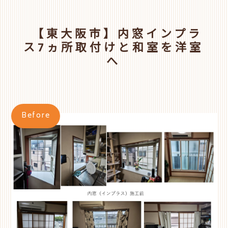
【東大阪市】内窓インプラ
ス7ヵ所取付けと和室を洋室
へ
Before