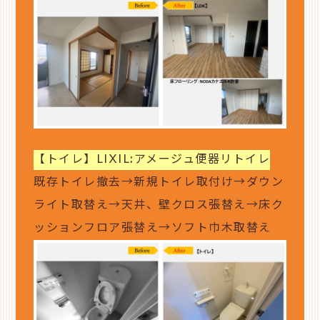
【トイレ】LIXIL:アメージュ便器リトイレ
既存トイレ撤去→新規トイレ取付け→ダウン
ライト取替え→天井、壁クロス張替え→床ク
ッションフロア張替え→ソフト巾木取替え