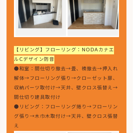
【リビング】フローリング：NODAカナエ
ルCデザイン防音
●和室：間仕切り撤去→畳、襖撤去→押入れ
解体→フローリング張り→クローゼット扉、
収納パーツ取付け→天井、壁クロス張替え→
間仕切り建具取付け
●リビング：フローリング捲り→フローリン
グ張り→木巾木取付け→天井、壁クロス張替
え