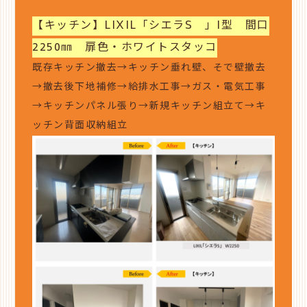
【キッチン】LIXIL「シエラS 」I型 間口
2250㎜ 扉色・ホワイトスタッコ
既存キッチン撤去→キッチン垂れ壁、そで壁撤去
→撤去後下地補修→給排水工事→ガス・電気工事
→キッチンパネル張り→新規キッチン組立て→キ
ッチン背面収納組立