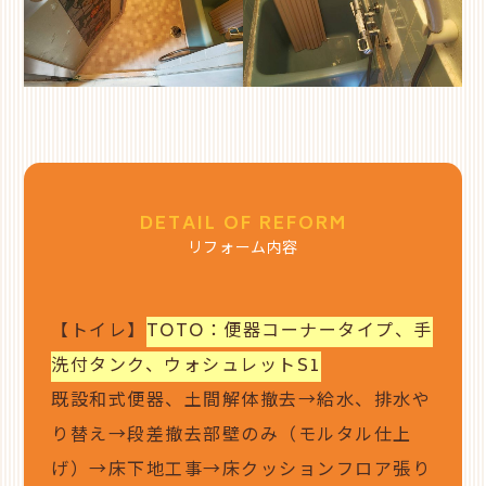
DETAIL OF REFORM
リフォーム内容
【トイレ】
TOTO：便器コーナータイプ、手
洗付タンク、ウォシュレットS1
既設和式便器、土間解体撤去→給水、排水や
り替え→段差撤去部壁のみ（モルタル仕上
げ）→床下地工事→床クッションフロア張り