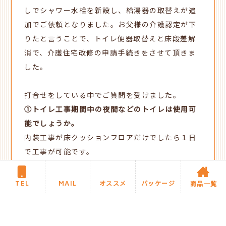
しでシャワー水栓を新設し、給湯器の取替えが追
加でご依頼となりました。お父様の介護認定が下
りたと言うことで、トイレ便器取替えと床段差解
消で、介護住宅改修の申請手続きをさせて頂きま
した。
打合せをしている中でご質問を受けました。
①トイレ工事期間中の夜間などのトイレは使用可
能でしょうか。
内装工事が床クッションフロアだけでしたら１日
で工事が可能です。
②お風呂は工事期間中は使用不可という理解です
が、いかがでしょうか。
TEL
MAIL
オススメ
パッケージ
商品一覧
床シート貼りは施工日は使用不可となります。翌
日は使用可能です。
③それぞれ工事期間はどの程度になりますでしょ