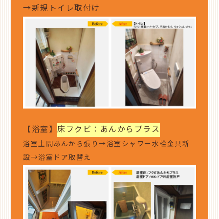
→新規トイレ取付け
【浴室】
床フクビ：あんからプラス
浴室土間あんから張り→浴室シャワー水栓金具新
設→浴室ドア取替え