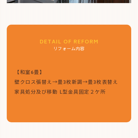
DETAIL OF REFORM
リフォーム内容
【和室6畳】
壁クロス張替え→畳3枚新調→畳3枚表替え
家具処分及び移動 L型金具固定２ケ所