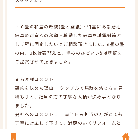
スタッフより
・６畳の和室の改装(畳と壁紙)・
和室にある婚礼
家具の別室への移動・
移動した家具を地震対策と
して壁に固定したいとご相談頂きました。6畳の畳
の内、3枚は表替えと、傷みのひどい3枚は新調を
ご提案させて頂きました。
★お客様コメント
契約を決めた理由：
シンプルで無駄を感じない見
積もりと、担当の方の丁寧な人柄が決め手となり
ました。
会社へのコメント：
工事当日も担当の方がとても
丁寧に対応して下さり、満足のいくリフォームと
なりました。ありがとうございました。