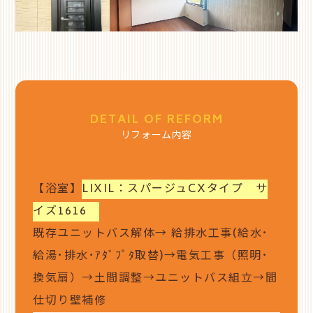
DETAIL OF REFORM
リフォーム内容
【浴室】
LIXIL：スパージュCXタイプ サ
イズ1616
既存ユニットバス解体
→
給排水工事(給水･
給湯･排水･ｱﾀﾞﾌﾟﾀ取替)→電気工事（照明･
換気扇）→土間調整→ユニットバス組立→間
仕切り壁補修