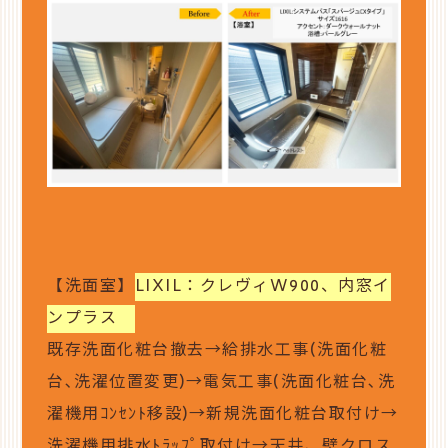
【洗面室】
LIXIL：クレヴィW900、内窓イ
ンプラス
既存洗面化粧台撤去→給排水工事(洗面化粧
台､洗濯位置変更)→電気工事(洗面化粧台､洗
濯機用ｺﾝｾﾝﾄ移設)→新規洗面化粧台取付け→
洗濯機用排水ﾄﾗｯﾌﾟ取付け→天井、壁クロス