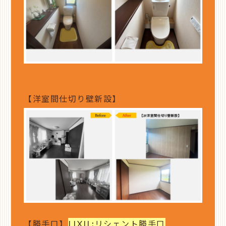
【洋室間仕切り壁新設】
【勝手口】
LIXIL:リシェント勝手口