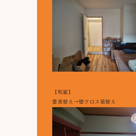
【和室】
畳表替え→壁クロス張替え