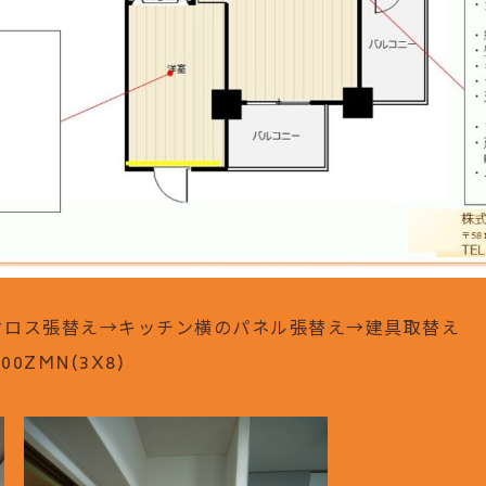
クロス張替え→キッチン横のパネル張替え→建具取替え
0ZMN(3X8)