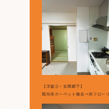
【洋室②・玄関廊下】
既存床カーペット撤去→床フロー