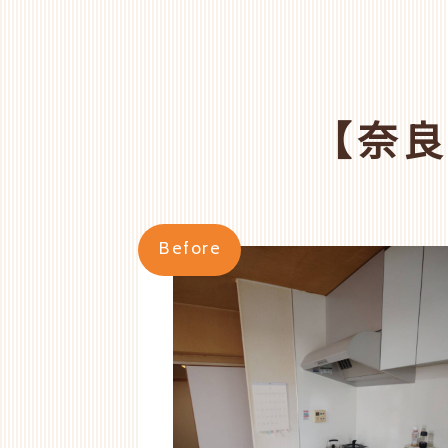
【奈
Before