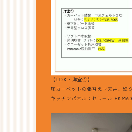
【LDK・洋室①】
床カーペットの張替え→天井、壁
キッチンパネル：セラール FKM600