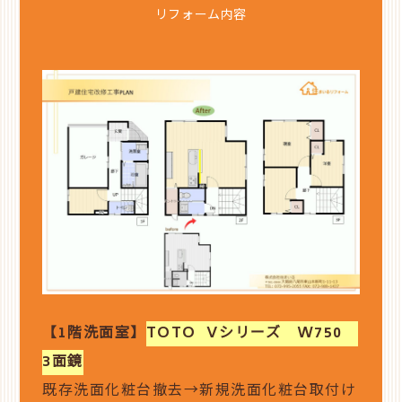
リフォーム内容
【1階洗面室】
TOTO Vシリーズ W750
3面鏡
既存洗面化粧台撤去→新規洗面化粧台取付け