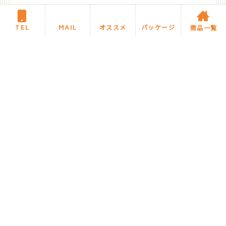
TEL
MAIL
オススメ
パッケージ
商品一覧
STAFF COMMENT
スタッフより
弊社、ホームページからお問合せ頂きました。ご
依頼内容は、・リビング、居室のクロス張り替
え・リビングにダウンライトの取り付け・2階の洗
面台とトイレをドアで仕切りたい。2階のキッチン
対面壁のアクセントクロスでLDKのイメージが一
新しました。、また洗面台はミラーなしで、
W600mmの開口に タイルを約
6
枚
3
段で張って
ほしいと希望されました。タイルは施主様支給