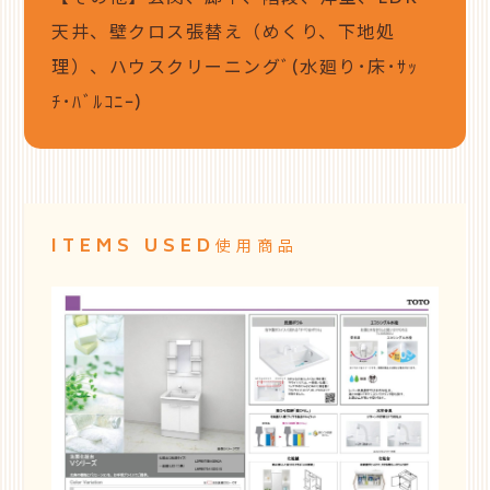
天井、壁クロス張替え（めくり、下地処
理）、ハウスクリーニングﾞ(水廻り･床･ｻｯ
ﾁ･ﾊﾞﾙｺﾆｰ)
ITEMS USED
使用商品