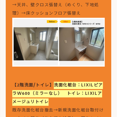
→天井、壁クロス張替え（めくり、下地処
理）→床クッションフロア張替え
【2階洗面/トイレ】
洗面化粧台：LIXILピア
ラW600（ミラーなし） トイレ：LIXILア
メージュリトイレ
既存洗面化粧台撤去→新規洗面化粧台取付け