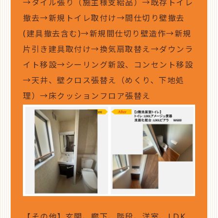
→タイル張り（施主様支給品）→既存トイレ
撤去→新規トイレ取付け→間仕切り壁撤去
(建具撤去含む)→新規間仕切り壁造作→新規
片引き建具取付け→換気扇取替え→ダウンラ
イト移設→シーリング新設、コンセント移設
→天井、壁クロス張替え（めくり、下地処
理）→床クッションフロア張替え
【その他】玄関、廊下、階段、洋室、LDK