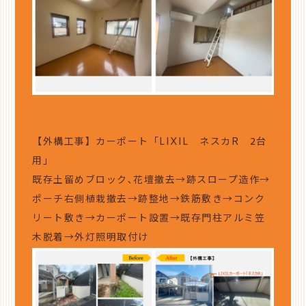
【外構工事】カーポート「LIXIL ネスカR 2台
用」
既存土留めブロック､花壇撤去→跡スロープ造作→
ポーチ右側植栽撤去→跡整地→鉄筋敷き→コンク
リート敷き→カーポート設置→既存門柱アルミ笠
木脱着→外灯照明取付け