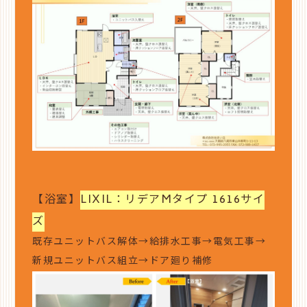
【浴室】
LIXIL：リデアMタイプ 1616サイ
ズ
既存ユニットバス解体→給排水工事→電気工事→
新規ユニットバス組立→ドア廻り補修