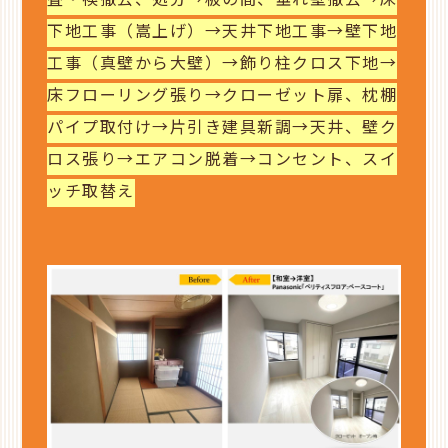
畳・襖撤去、処分→板の間、垂れ壁撤去→床
下地工事（嵩上げ）→天井下地工事→壁下地
工事（真壁から大壁）→飾り柱クロス下地→
床フローリング張り→クローゼット扉、枕棚
パイプ取付け→片引き建具新調→天井、壁ク
ロス張り→エアコン脱着→コンセント、スイ
ッチ取替え