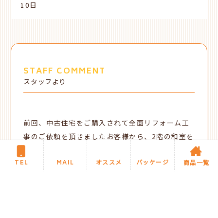
10日
STAFF COMMENT
スタッフより
前回、中古住宅をご購入されて全面リフォーム工
事のご依頼を頂きましたお客様から、2階の和室を
洋室にリフォームしたいとご連絡を頂きました。
TEL
MAIL
オススメ
パッケージ
現状の和室は、
柱
や
梁
を露出させて仕上げた内壁
商品一覧
の
真壁
（日本家屋の伝統的な
建築
工法）で、真壁
のままで床だけフローリングにリフォームも可能
ですが、せっかく洋室にリフォームされるのであ