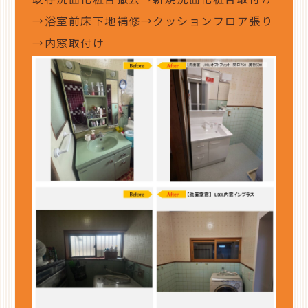
既存洗面化粧台撤去→新規洗面化粧台取付け
→浴室前床下地補修→クッションフロア張り
→内窓取付け