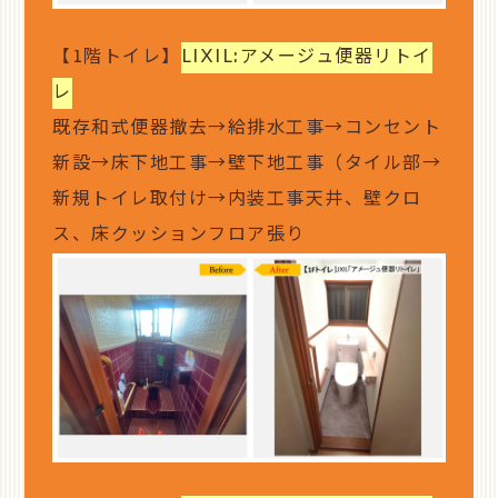
【1階トイレ】
LIXIL:アメージュ便器リトイ
レ
既存和式便器撤去→給排水工事→コンセント
新設→床下地工事→壁下地工事（タイル部→
新規トイレ取付け→内装工事天井、壁クロ
ス、床クッションフロア張り