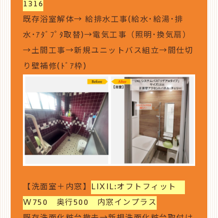
1316
既存浴室解体→ 給排水工事(給水･給湯･排
水･ｱﾀﾞﾌﾟﾀ取替)→電気工事（照明･換気扇）
→土間工事→新規ユニットバス組立→間仕切
り壁補修(ﾄﾞｱ枠)
【洗面室＋内窓】
LIXIL:オフトフィット
W750 奥行500 内窓インプラス