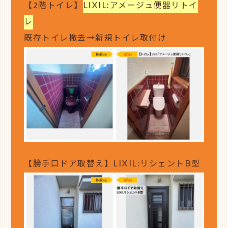
【2階トイレ】
LIXIL:アメージュ便器リトイ
レ
既存トイレ撤去→新規トイレ取付け
【勝手口ドア取替え】LIXIL:リシェントB型