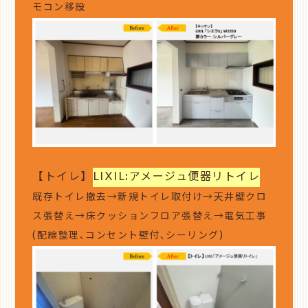
モコン移設
【トイレ】
LIXIL:アメージュ便器リトイレ
既存トイレ撤去→新規トイレ取付け→天井壁クロ
ス張替え→床クッションフロア張替え→電気工事
(配線整理､コンセント壁付､シーリング)