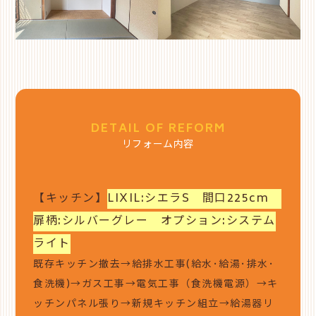
DETAIL OF REFORM
リフォーム内容
【キッチン】
LIXIL:シエラS 間口225cm
扉柄:シルバーグレー オプション:システム
ライト
既存キッチン撤去→給排水工事(給水･給湯･排水･
食洗機)→ガス工事→電気工事（食洗機電源）→キ
ッチンパネル張り→新規キッチン組立→給湯器リ