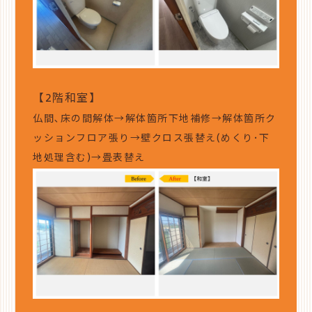
【2階和室】
仏間､床の間解体→解体箇所下地補修→解体箇所ク
ッションフロア張り→壁クロス張替え(めくり･下
地処理含む)→畳表替え