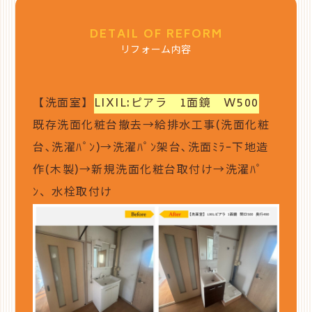
DETAIL OF REFORM
リフォーム内容
【洗面室】
LIXIL:ピアラ 1面鏡 W500
既存洗面化粧台撤去→給排水工事(洗面化粧
台､洗濯ﾊﾟﾝ)→洗濯ﾊﾟﾝ架台､洗面ﾐﾗｰ下地造
作(木製)→新規洗面化粧台取付け→洗濯ﾊﾟ
ﾝ、水栓取付け