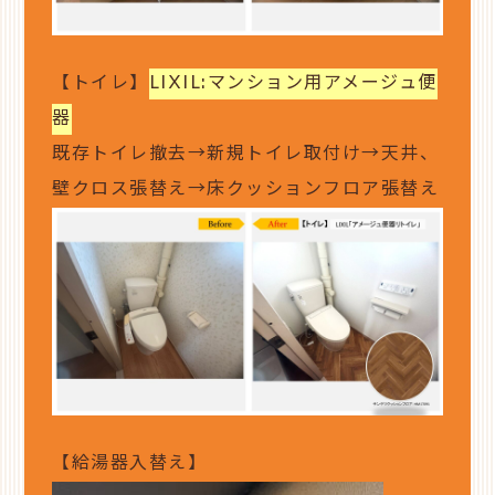
【トイレ】
LIXIL:マンション用アメージュ便
器
既存トイレ撤去→新規トイレ取付け→天井、
壁クロス張替え→床クッションフロア張替え
【給湯器入替え】