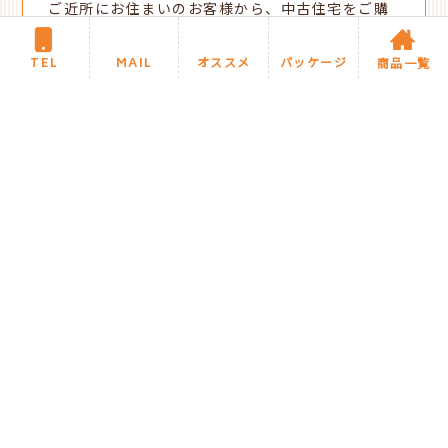
ご近所にお住まいのお客様から、中古住宅をご購
入されて引越し前にリフォームのご相談を頂きま
TEL
MAIL
オススメ
パッケージ
した。お気に入りのクロスやクッションフロアを
商品一覧
選ばれるのに、サンゲツのホームページにある
「マイコーデ 着せ替えシミュレーション」
https://www.sangetsu.co.jp/style/
をお
使いいただきイメージのものをお選び頂きまし
た。選ばれたクッションフロアは、アクセントク
ロスともマッチして
優しい色合いで温かみのある
トイレに仕上がり、イメージ通りにリフォームと
できましたとお喜び頂きました。
新着施工事例に戻る