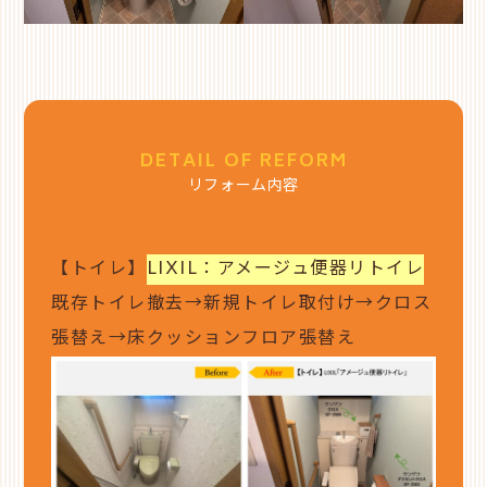
DETAIL OF REFORM
リフォーム内容
【トイレ】
LIXIL：アメージュ便器リトイレ
既存トイレ撤去→新規トイレ取付け→クロス
張替え→床クッションフロア張替え