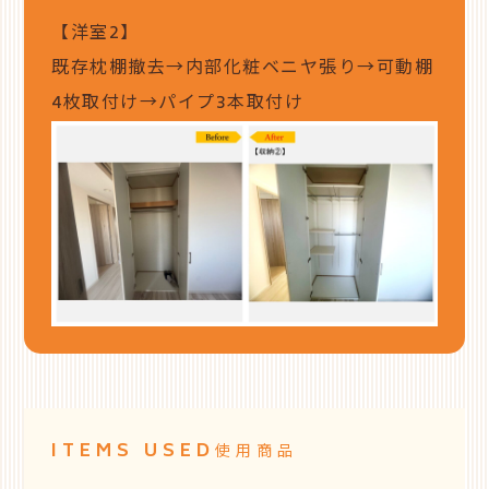
【洋室2】
既存枕棚撤去→内部化粧ベニヤ張り→可動棚
4枚取付け→パイプ3本取付け
ITEMS USED
使用商品