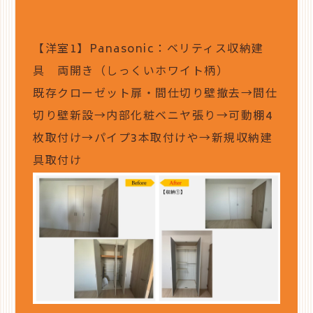
【洋室1】Panasonic：ベリティス収納建
具 両開き（しっくいホワイト柄）
既存クローゼット扉・間仕切り壁撤去→間仕
切り壁新設→内部化粧ベニヤ張り→可動棚4
枚取付け→パイプ3本取付けや→新規収納建
具取付け