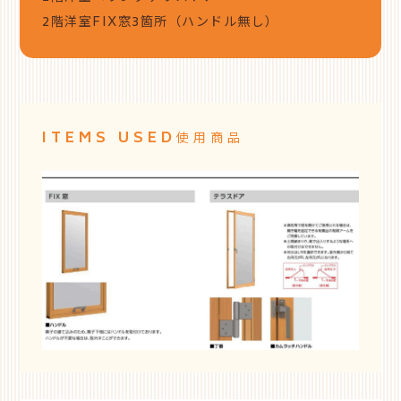
2階洋室FIX窓3箇所（ハンドル無し）
ITEMS USED
使用商品