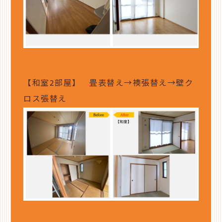
【和室2部屋】 畳表替え→襖張替え→壁ク
ロス張替え