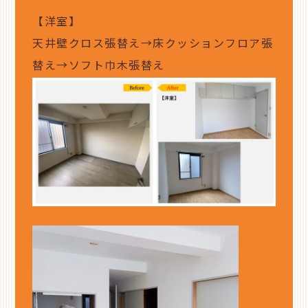
【洋室】
天井壁クロス張替え→床クッションフロア張
替え→ソフト巾木張替え