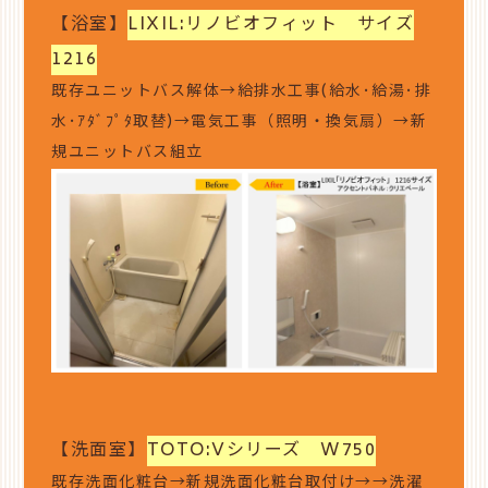
【浴室】
LIXIL:リノビオフィット サイズ
1216
既存ユニットバス解体→給排水工事(給水･給湯･排
水･ｱﾀﾞﾌﾟﾀ取替)→電気工事（照明・換気扇）→新
規ユニットバス組立
【洗面室】
TOTO:Vシリーズ W750
既存洗面化粧台→新規洗面化粧台取付け→→洗濯