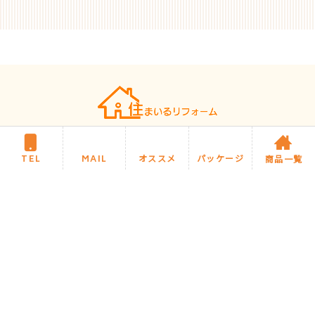
住まいるリフォームについて
施工までの流れ・Q&A
TEL
MAIL
オススメ
パッケージ
商品一覧
商品カテゴリ
住まいるブログ
今月のオススメ商品
住まいるお任せパック商品
施工事例
サイトマップ
プライバシーポリシー
Copyright ©2020 住まいるリフォーム