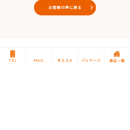
お客様の声に戻る
TEL
MAIL
オススメ
パッケージ
商品一覧
住まいるリフォームについて
施工までの流れ・Q&A
商品カテゴリ
住まいるブログ
今月のオススメ商品
住まいるお任せパック商品
施工事例
サイトマップ