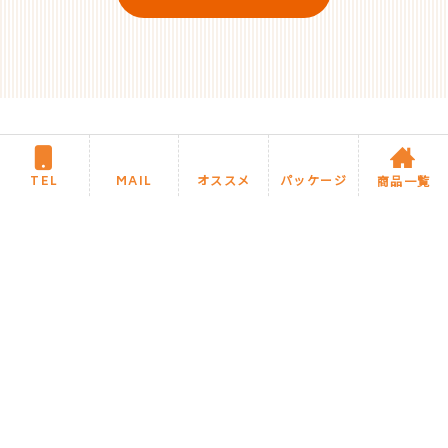
TEL
MAIL
オススメ
パッケージ
商品一覧
住まいるリフォームについて
施工までの流れ・Q&A
商品カテゴリ
住まいるブログ
今月のオススメ商品
住まいるお任せパック商品
施工事例
サイトマップ
プライバシーポリシー