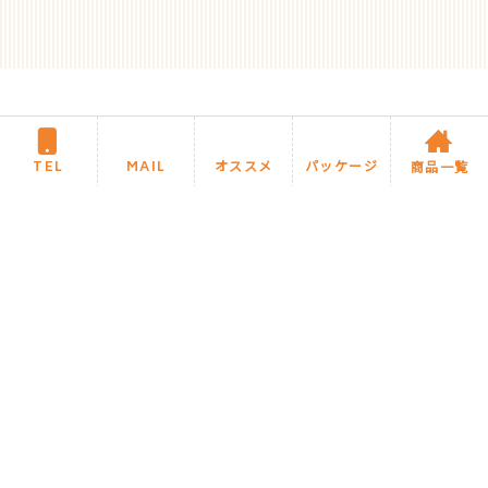
TEL
MAIL
オススメ
パッケージ
商品一覧
住まいるリフォームについて
施工までの流れ・Q&A
商品カテゴリ
住まいるブログ
今月のオススメ商品
住まいるお任せパック商品
施工事例
サイトマップ
プライバシーポリシー